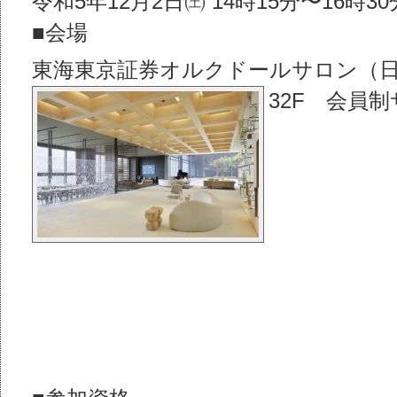
令和5年12⽉2⽇㈯ 14時15分〜16時30
■会場
東海東京証券オルクドールサロン（
32F 会員