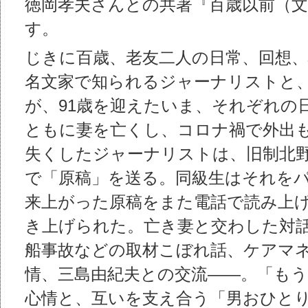
徳岡孝夫さんとの共著『百歳以前（
す。
じきに百歳、老友二人の日常、回想、
名文家で知られるジャーナリストと
が、91歳を迎えたいま、それぞれの
ともに妻を亡くし、コロナ禍で外出
失くしたジャーナリストは、旧制北
で「原稿」を送る。同級生はそれを
来上がった原稿をまた電話で読み上
き上げられた。亡き妻と交わした対
船事故などの取材こぼれ話、ケアマ
情、三島由紀夫との交流――。「も
心情と、互いを支え合う「男おひと