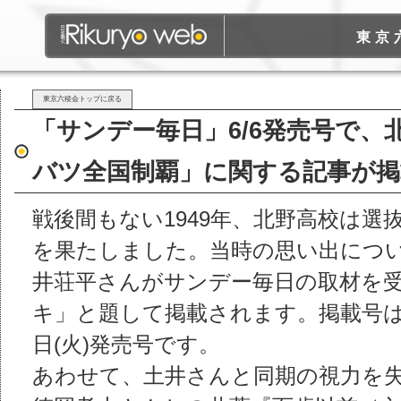
東京
東京六稜会トップに戻る
「サンデー毎日」6/6発売号で、北
バツ全国制覇」に関する記事が
戦後間もない1949年、北野高校は選
を果たしました。当時の思い出につい
井荘平さんがサンデー毎日の取材を
キ」と題して掲載されます。掲載号は
日(火)発売号です。
あわせて、土井さんと同期の視力を