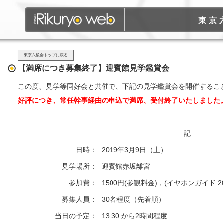
東京
東京六稜会トップに戻る
【満席につき募集終了】迎賓館見学鑑賞会
この度、見学等同好会と共催で、下記の見学鑑賞会を開催するこ
好評につき、常任幹事経由の申込で満席、受付終了いたしました
記
日時：
2019年3月9日（土）
見学場所：
迎賓館赤坂離宮
参加費：
1500円(参観料金)，(イヤホンガイド 2
募集人員：
30名程度（先着順）
当日の予定：
13:30 から2時間程度