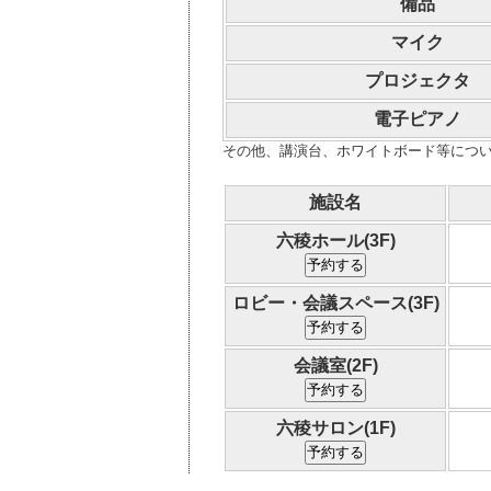
備品
マイク
プロジェクタ
電子ピアノ
その他、講演台、ホワイトボード等につ
施設名
六稜ホール(3F)
ロビー・会議スペース(3F)
会議室(2F)
六稜サロン(1F)